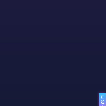
登录网站即可找到入口，随时咨