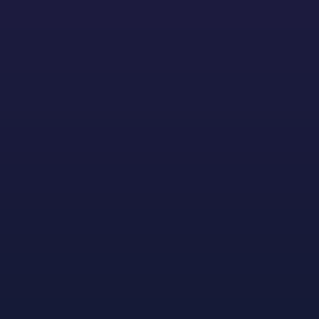
益达特别设置了站内咨询服务。